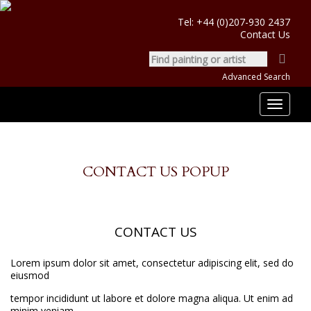
Tel:
+44 (0)207-930 2437
Contact Us
Advanced Search
Toggle
navigat
CONTACT US POPUP
CONTACT US
Lorem ipsum dolor sit amet, consectetur adipiscing elit, sed do
eiusmod
tempor incididunt ut labore et dolore magna aliqua. Ut enim ad
minim veniam,